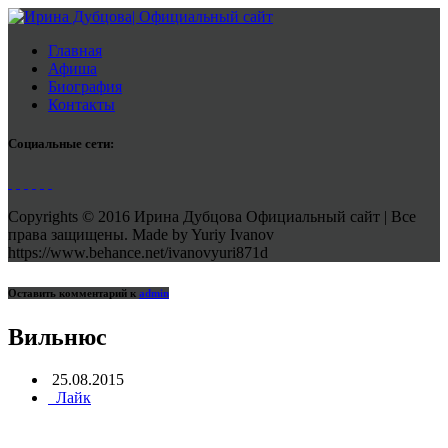
Главная
Афиша
Биография
Контакты
Социальные сети:
Copyrights © 2016 Ирина Дубцова Официальный сайт | Все
права защищены. Made by Yuriy Ivanov
https://www.behance.net/ivanovyuri871d
Оставить комментарий к
admin
Вильнюс
25.08.2015
Лайк