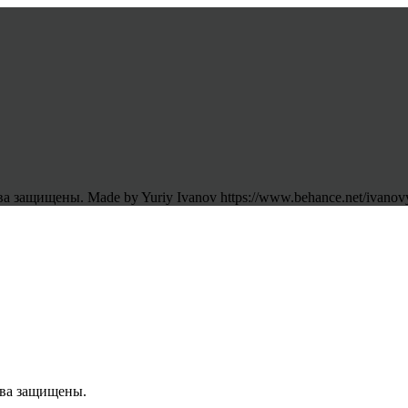
 защищены. Made by Yuriy Ivanov https://www.behance.net/ivanov
ава защищены.