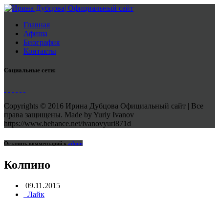
Главная
Афиша
Биография
Контакты
Социальные сети:
Copyrights © 2016 Ирина Дубцова Официальный сайт | Все
права защищены. Made by Yuriy Ivanov
https://www.behance.net/ivanovyuri871d
Оставить комментарий к
admin
Колпино
09.11.2015
Лайк