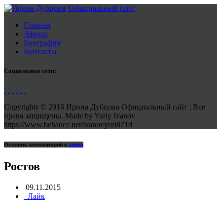
Главная
Афиша
Биография
Контакты
Социальные сети:
Copyrights © 2016 Ирина Дубцова Официальный сайт | Все
права защищены. Made by Yuriy Ivanov
https://www.behance.net/ivanovyuri871d
Оставить комментарий к
admin
Ростов
09.11.2015
Лайк