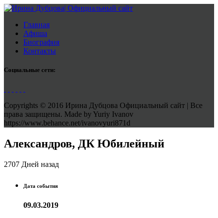
Главная
Афиша
Биография
Контакты
Социальные сети:
Copyrights © 2016 Ирина Дубцова Официальный сайт | Все
права защищены. Made by Yuriy Ivanov
https://www.behance.net/ivanovyuri871d
Александров, ДК Юбилейный
2707 Дней назад
Дата события
09.03.2019