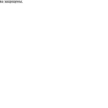
ава защищены.