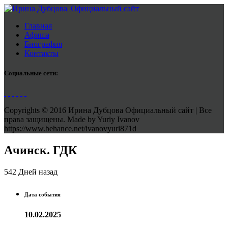
Главная
Афиша
Биография
Контакты
Социальные сети:
Copyrights © 2016 Ирина Дубцова Официальный сайт | Все
права защищены. Made by Yuriy Ivanov
https://www.behance.net/ivanovyuri871d
Ачинск. ГДК
542 Дней назад
Дата события
10.02.2025