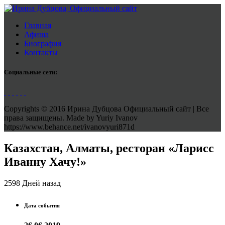
Главная
Афиша
Биография
Контакты
Социальные сети:
Copyrights © 2016 Ирина Дубцова Официальный сайт | Все
права защищены. Made by Yuriy Ivanov
https://www.behance.net/ivanovyuri871d
Казахстан, Алматы, ресторан «Ларисс
Иванну Хачу!»
2598 Дней назад
Дата события