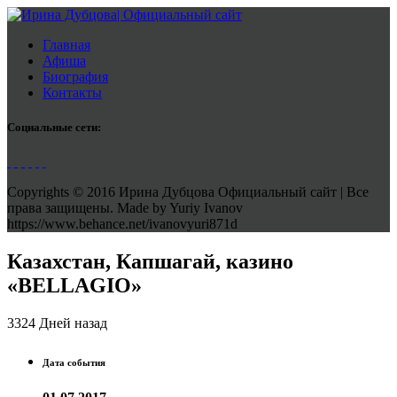
Главная
Афиша
Биография
Контакты
Социальные сети:
Copyrights © 2016 Ирина Дубцова Официальный сайт | Все
права защищены. Made by Yuriy Ivanov
https://www.behance.net/ivanovyuri871d
Казахстан, Капшагай, казино
«BELLAGIO»
3324 Дней назад
Дата события