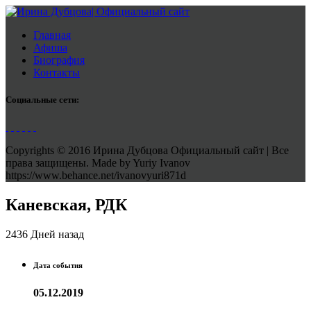
Главная
Афиша
Биография
Контакты
Социальные сети:
Copyrights © 2016 Ирина Дубцова Официальный сайт | Все
права защищены. Made by Yuriy Ivanov
https://www.behance.net/ivanovyuri871d
Каневская, РДК
2436 Дней назад
Дата события
05.12.2019