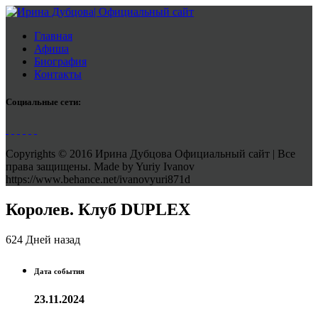
Главная
Афиша
Биография
Контакты
Социальные сети:
Copyrights © 2016 Ирина Дубцова Официальный сайт | Все
права защищены. Made by Yuriy Ivanov
https://www.behance.net/ivanovyuri871d
Королев. Клуб DUPLEX
624 Дней назад
Дата события
23.11.2024