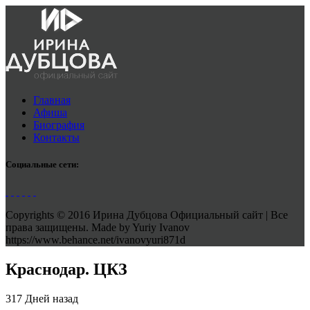
Главная
Афиша
Биография
Контакты
Социальные сети:
Copyrights © 2016 Ирина Дубцова Официальный сайт | Все
права защищены. Made by Yuriy Ivanov
https://www.behance.net/ivanovyuri871d
Краснодар. ЦКЗ
317 Дней назад