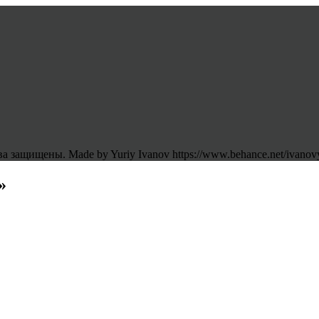
 защищены. Made by Yuriy Ivanov https://www.behance.net/ivanov
»