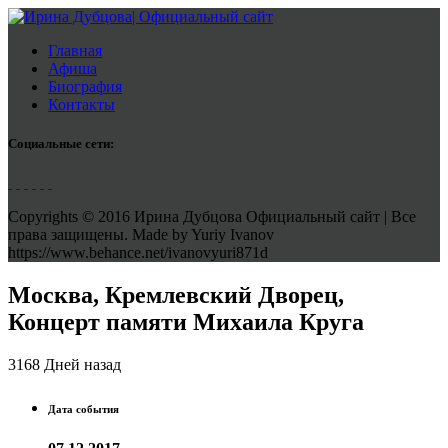
Главная
Афиша
Биография
Контакты
Социальные сети:
Copyrights © 2016 Ирина Дубцова Официальный сайт | Все
права защищены. Made by Yuriy Ivanov
https://www.behance.net/ivanovyuri871d
Москва, Кремлевский Дворец,
Концерт памяти Михаила Круга
3168 Дней назад
Дата события