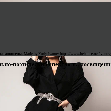
 защищены. Made by Yuriy Ivanov https://www.behance.net/ivanov
ьно-поэтический спектакль, посвящен