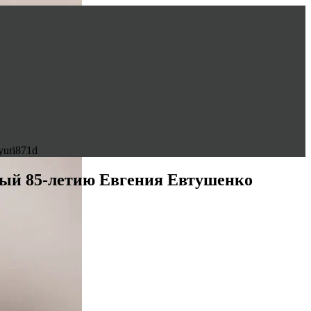
yuri871d
ный 85-летию Евгения Евтушенко