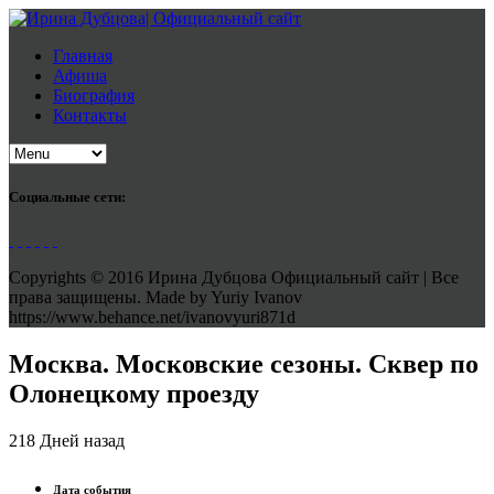
Главная
Афиша
Биография
Контакты
Социальные сети:
Copyrights © 2016 Ирина Дубцова Официальный сайт | Все
права защищены. Made by Yuriy Ivanov
https://www.behance.net/ivanovyuri871d
Москва. Московские сезоны. Сквер по
Олонецкому проезду
218 Дней назад
Дата события