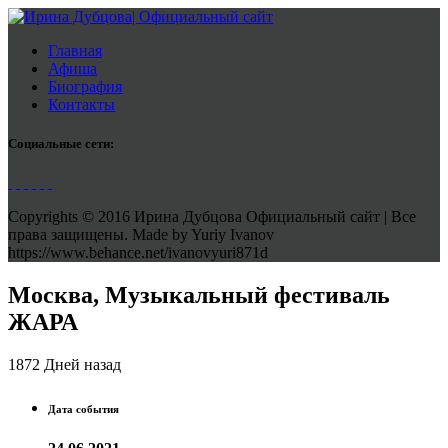
Главная
Афиша
Биография
Контакты
Социальные сети:
Copyrights © 2016 Ирина Дубцова Официальный сайт | Все
права защищены. Made by Yuriy Ivanov
https://www.behance.net/ivanovyuri871d
Москва, Музыкальный фестиваль
ЖАРА
1872 Дней назад
Дата события