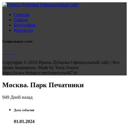
Главная
Афиша
Биография
Контакты
Социальные сети:
Copyrights © 2016 Ирина Дубцова Официальный сайт | Все
права защищены. Made by Yuriy Ivanov
https://www.behance.net/ivanovyuri871d
Москва. Парк Печатники
949 Дней назад
Дата события
01.01.2024