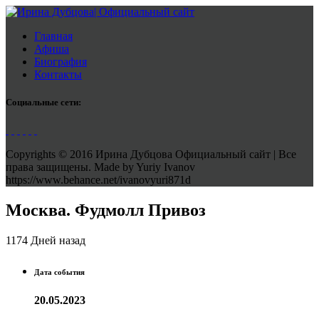
Главная
Афиша
Биография
Контакты
Социальные сети:
Copyrights © 2016 Ирина Дубцова Официальный сайт | Все
права защищены. Made by Yuriy Ivanov
https://www.behance.net/ivanovyuri871d
Москва. Фудмолл Привоз
1174 Дней назад
Дата события
20.05.2023