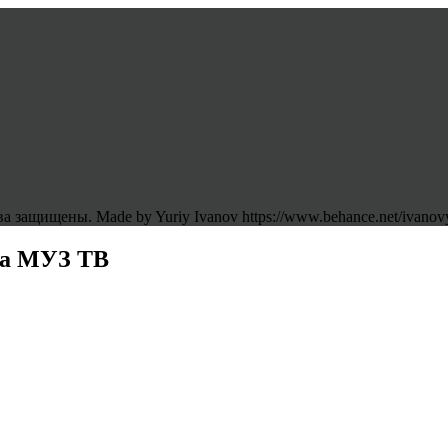
 защищены. Made by Yuriy Ivanov https://www.behance.net/ivanov
на МУЗ ТВ