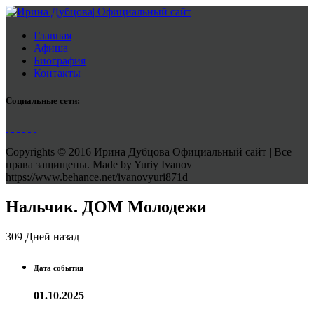
Главная
Афиша
Биография
Контакты
Социальные сети:
Copyrights © 2016 Ирина Дубцова Официальный сайт | Все
права защищены. Made by Yuriy Ivanov
https://www.behance.net/ivanovyuri871d
Нальчик. ДОМ Молодежи
309 Дней назад
Дата события
01.10.2025