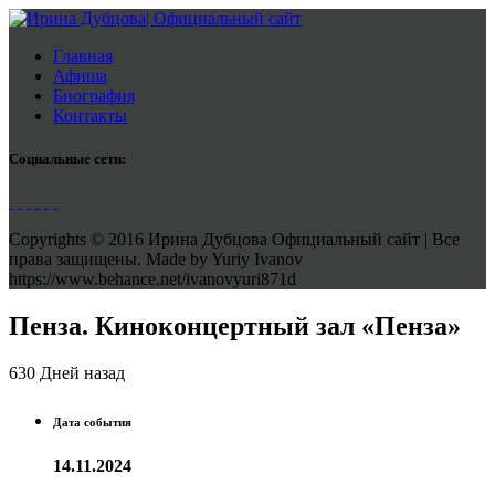
Главная
Афиша
Биография
Контакты
Социальные сети:
Copyrights © 2016 Ирина Дубцова Официальный сайт | Все
права защищены. Made by Yuriy Ivanov
https://www.behance.net/ivanovyuri871d
Пенза. Киноконцертный зал «Пенза»
630 Дней назад
Дата события
14.11.2024