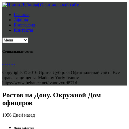
Главная
Афиша
Биография
Контакты
Социальные сети:
Copyrights © 2016 Ирина Дубцова Официальный сайт | Все
права защищены. Made by Yuriy Ivanov
https://www.behance.net/ivanovyuri871d
Ростов на Дону. Окружной Дом
офицеров
1056 Дней назад
Дата события