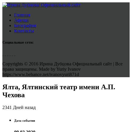
Главная
Афиша
Биография
Контакты
Социальные сети:
Copyrights © 2016 Ирина Дубцова Официальный сайт | Все
права защищены. Made by Yuriy Ivanov
https://www.behance.net/ivanovyuri871d
Ялта, Ялтинский театр имени А.П.
Чехова
2341 Дней назад
Дата события