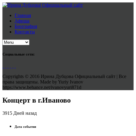
Главная
Афиша
Биография
Контакты
Социальные сети:
Copyrights © 2016 Ирина Дубцова Официальный сайт | Все
права защищены. Made by Yuriy Ivanov
https://www.behance.net/ivanovyuri871d
Концерт в г.Иваново
3915 Дней назад
Дата события