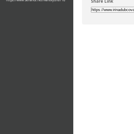
https://www.behance.net/ivanovyuri871d
Share Link