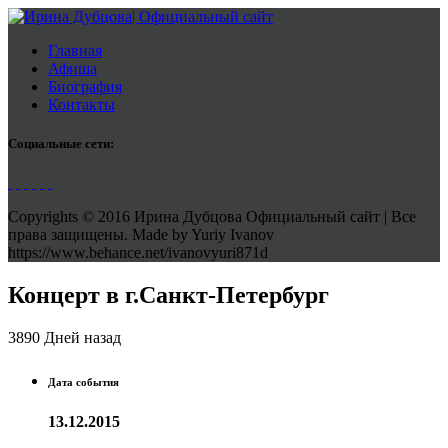
Главная
Афиша
Биография
Контакты
Социальные сети:
Copyrights © 2016 Ирина Дубцова Официальный сайт | Все
права защищены. Made by Yuriy Ivanov
https://www.behance.net/ivanovyuri871d
Концерт в г.Санкт-Петербург
3890 Дней назад
Дата события
13.12.2015