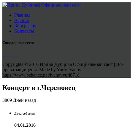
Главная
Афиша
Биография
Контакты
Социальные сети:
Copyrights © 2016 Ирина Дубцова Официальный сайт | Все
права защищены. Made by Yuriy Ivanov
https://www.behance.net/ivanovyuri871d
Концерт в г.Череповец
3869 Дней назад
Дата события
04.01.2016