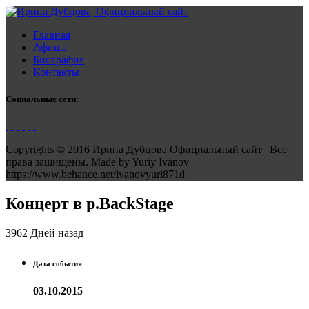
Главная
Афиша
Биография
Контакты
Социальные сети:
Copyrights © 2016 Ирина Дубцова Официальный сайт | Все
права защищены. Made by Yuriy Ivanov
https://www.behance.net/ivanovyuri871d
Концерт в р.BackStage
3962 Дней назад
Дата события
03.10.2015