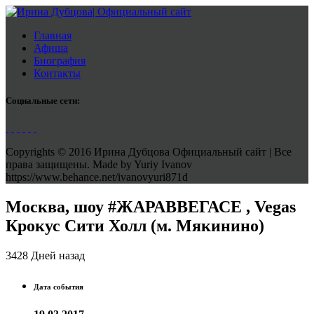
Главная
Афиша
Биография
Контакты
Социальные сети:
Copyrights © 2016 Ирина Дубцова Официальный сайт | Все
права защищены. Made by Yuriy Ivanov
https://www.behance.net/ivanovyuri871d
Москва, шоу #ЖАРАВВЕГАСЕ , Vegas
Крокус Сити Холл (м. Мякинино)
3428 Дней назад
Дата события